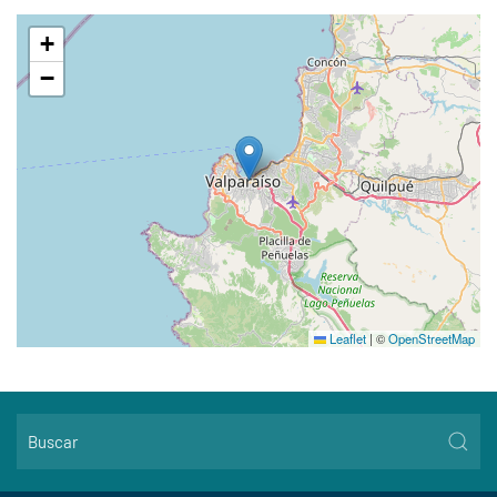
+
−
Leaflet
|
©
OpenStreetMap