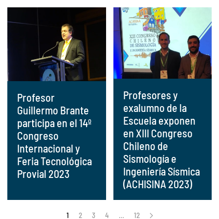
Profesores y
Profesor
exalumno de la
Guillermo Brante
Escuela exponen
participa en el 14º
en XIII Congreso
Congreso
Chileno de
Internacional y
Sismología e
Feria Tecnológica
Ingeniería Sísmica
Provial 2023
(ACHISINA 2023)
1
2
3
4
…
12